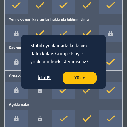
Yeni eklenen kavramlar hakkında bildirim alma
Mobil uygulamada kullanım
Kavram önerme
daha kolay. Google Play'e
yönlendirilmek ister misiniz?
Örnek cümleler
İptal Et
Yükle
Açıklamalar