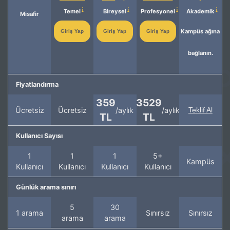
Temel
Bireysel
Profesyonel
Akademik
Misafir
Kampüs ağına
Giriş Yap
Giriş Yap
Giriş Yap
bağlanın.
Fiyatlandırma
359
3529
Ücretsiz
Ücretsiz
/aylık
/aylık
Teklif Al
TL
TL
Kullanıcı Sayısı
1
1
1
5+
Kampüs
Kullanıcı
Kullanıcı
Kullanıcı
Kullanıcı
Günlük arama sınırı
5
30
1 arama
Sınırsız
Sınırsız
arama
arama