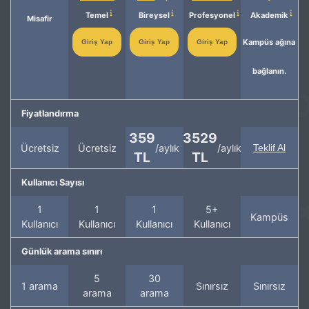
Temel
Bireysel
Profesyonel
Akademik
Misafir
Kampüs ağına
Giriş Yap
Giriş Yap
Giriş Yap
bağlanın.
Fiyatlandırma
359
3529
Ücretsiz
Ücretsiz
/aylık
/aylık
Teklif Al
TL
TL
Kullanıcı Sayısı
1
1
1
5+
Kampüs
Kullanıcı
Kullanıcı
Kullanıcı
Kullanıcı
Günlük arama sınırı
5
30
1 arama
Sınırsız
Sınırsız
arama
arama