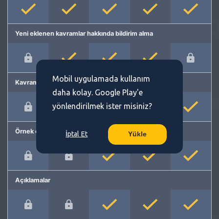
Yeni eklenen kavramlar hakkında bildirim alma
Mobil uygulamada kullanım
Kavram önerme
daha kolay. Google Play'e
yönlendirilmek ister misiniz?
Örnek cümleler
İptal Et
Yükle
Açıklamalar