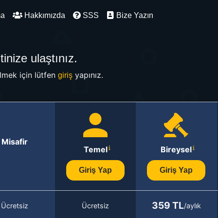
ma
Hakkımızda
SSS
Bize Yazın
inize ulaştınız.
mek için lütfen
yapınız.
giriş
Misafir
Temel
Bireysel
Giriş Yap
Giriş Yap
359 TL
Ücretsiz
Ücretsiz
/aylık