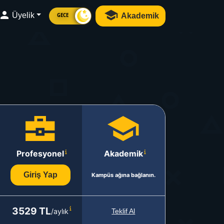
Üyelik
Akademik
GECE
Profesyonel
Akademik
Giriş Yap
Kampüs ağına bağlanın.
3529 TL
/aylık
Teklif Al