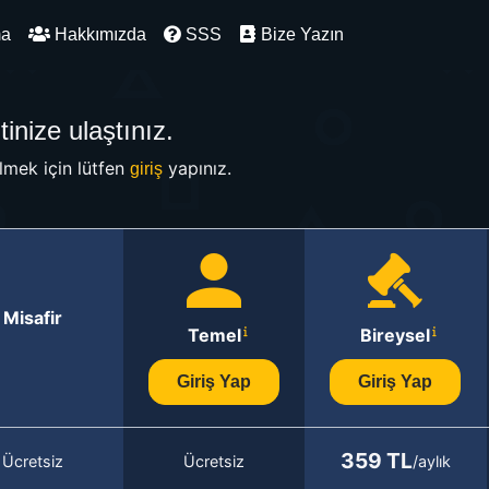
ma
Hakkımızda
SSS
Bize Yazın
inize ulaştınız.
mek için lütfen
yapınız.
giriş
Misafir
Temel
Bireysel
Giriş Yap
Giriş Yap
359 TL
Ücretsiz
Ücretsiz
/aylık