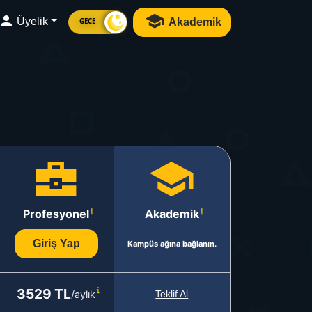
Üyelik
Akademik
GECE
Profesyonel
Akademik
Giriş Yap
Kampüs ağına bağlanın.
3529 TL
/aylık
Teklif Al