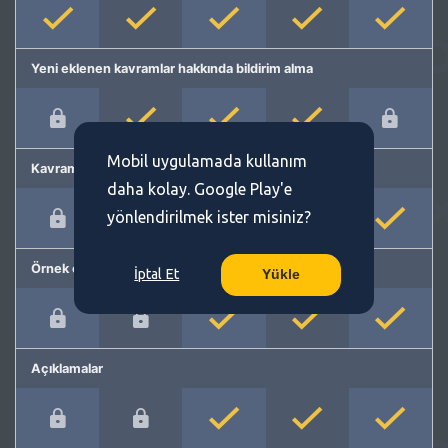
Yeni eklenen kavramlar hakkında bildirim alma
Mobil uygulamada kullanım
Kavram önerme
daha kolay. Google Play'e
yönlendirilmek ister misiniz?
Örnek cümleler
İptal Et
Yükle
Açıklamalar