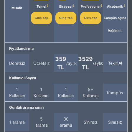
Temel
Bireysel
Profesyonel
Akademik
Misafir
Kampüs ağına
Giriş Yap
Giriş Yap
Giriş Yap
bağlanın.
Fiyatlandırma
359
3529
Ücretsiz
Ücretsiz
/aylık
/aylık
Teklif Al
TL
TL
Kullanıcı Sayısı
1
1
1
5+
Kampüs
Kullanıcı
Kullanıcı
Kullanıcı
Kullanıcı
Günlük arama sınırı
5
30
1 arama
Sınırsız
Sınırsız
arama
arama