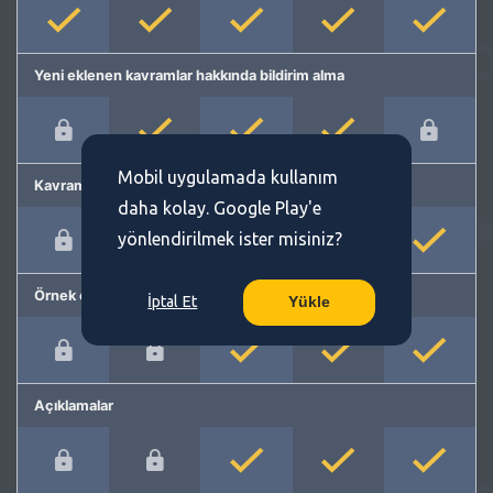
Yeni eklenen kavramlar hakkında bildirim alma
Mobil uygulamada kullanım
Kavram önerme
daha kolay. Google Play'e
yönlendirilmek ister misiniz?
Örnek cümleler
İptal Et
Yükle
Açıklamalar