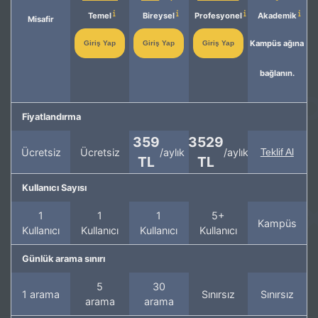
Temel
Bireysel
Profesyonel
Akademik
Misafir
Kampüs ağına
Giriş Yap
Giriş Yap
Giriş Yap
bağlanın.
Fiyatlandırma
359
3529
Ücretsiz
Ücretsiz
/aylık
/aylık
Teklif Al
TL
TL
Kullanıcı Sayısı
1
1
1
5+
Kampüs
Kullanıcı
Kullanıcı
Kullanıcı
Kullanıcı
Günlük arama sınırı
5
30
1 arama
Sınırsız
Sınırsız
arama
arama