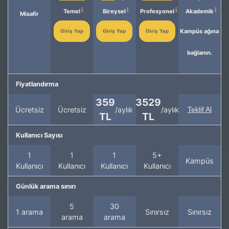
Temel
Bireysel
Profesyonel
Akademik
Misafir
Kampüs ağına
Giriş Yap
Giriş Yap
Giriş Yap
bağlanın.
Fiyatlandırma
359
3529
Ücretsiz
Ücretsiz
/aylık
/aylık
Teklif Al
TL
TL
Kullanıcı Sayısı
1
1
1
5+
Kampüs
Kullanıcı
Kullanıcı
Kullanıcı
Kullanıcı
Günlük arama sınırı
5
30
1 arama
Sınırsız
Sınırsız
arama
arama