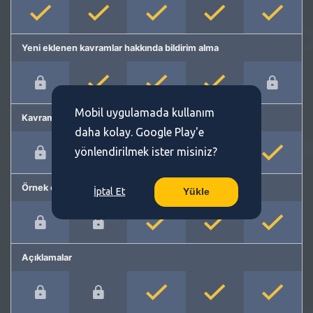
Yeni eklenen kavramlar hakkında bildirim alma
Mobil uygulamada kullanım
Kavram önerme
daha kolay. Google Play'e
yönlendirilmek ister misiniz?
Örnek cümleler
İptal Et
Yükle
Açıklamalar