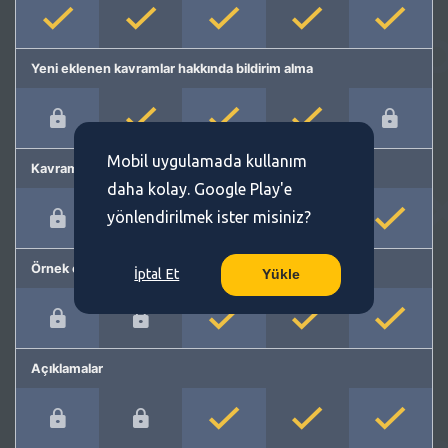
Yeni eklenen kavramlar hakkında bildirim alma
Mobil uygulamada kullanım
Kavram önerme
daha kolay. Google Play'e
yönlendirilmek ister misiniz?
Örnek cümleler
İptal Et
Yükle
Açıklamalar