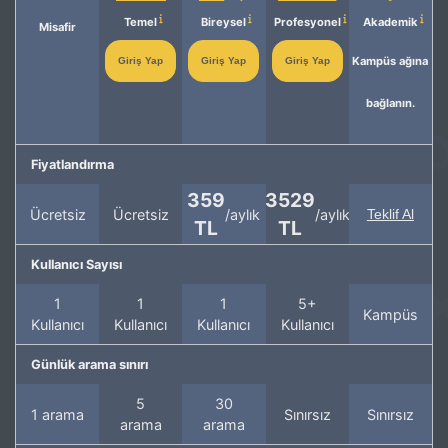
Temel
Bireysel
Profesyonel
Akademik
Misafir
Kampüs ağına
Giriş Yap
Giriş Yap
Giriş Yap
bağlanın.
Fiyatlandırma
359
3529
Ücretsiz
Ücretsiz
/aylık
/aylık
Teklif Al
TL
TL
Kullanıcı Sayısı
1
1
1
5+
Kampüs
Kullanıcı
Kullanıcı
Kullanıcı
Kullanıcı
Günlük arama sınırı
5
30
1 arama
Sınırsız
Sınırsız
arama
arama