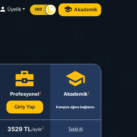
Üyelik
Akademik
GECE
Profesyonel
Akademik
Giriş Yap
Kampüs ağına bağlanın.
3529 TL
/aylık
Teklif Al