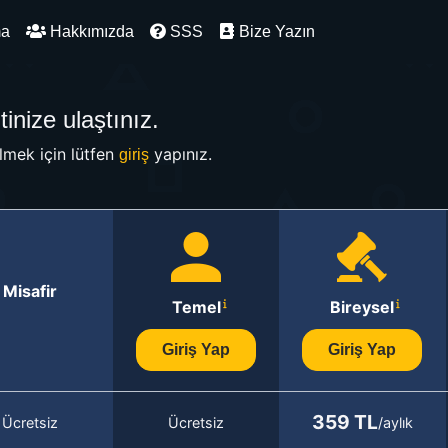
ma
Hakkımızda
SSS
Bize Yazın
inize ulaştınız.
mek için lütfen
yapınız.
giriş
Misafir
Temel
Bireysel
Giriş Yap
Giriş Yap
359 TL
Ücretsiz
Ücretsiz
/aylık