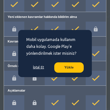
Yeni eklenen kavramlar hakkında bildirim alma
Mobil uygulamada kullanım
Kavram önerme
daha kolay. Google Play'e
yönlendirilmek ister misiniz?
Örnek cümleler
İptal Et
Yükle
Açıklamalar