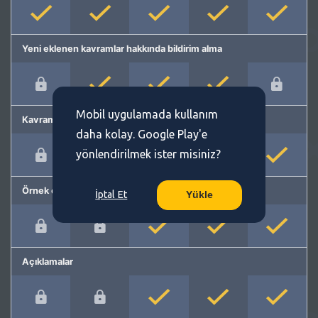
Yeni eklenen kavramlar hakkında bildirim alma
Mobil uygulamada kullanım
Kavram önerme
daha kolay. Google Play'e
yönlendirilmek ister misiniz?
Örnek cümleler
İptal Et
Yükle
Açıklamalar