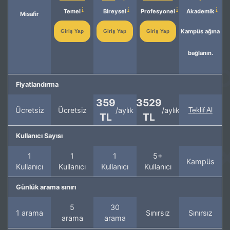
Temel
Bireysel
Profesyonel
Akademik
Misafir
Kampüs ağına
Giriş Yap
Giriş Yap
Giriş Yap
bağlanın.
Fiyatlandırma
359
3529
Ücretsiz
Ücretsiz
/aylık
/aylık
Teklif Al
TL
TL
Kullanıcı Sayısı
1
1
1
5+
Kampüs
Kullanıcı
Kullanıcı
Kullanıcı
Kullanıcı
Günlük arama sınırı
5
30
1 arama
Sınırsız
Sınırsız
arama
arama