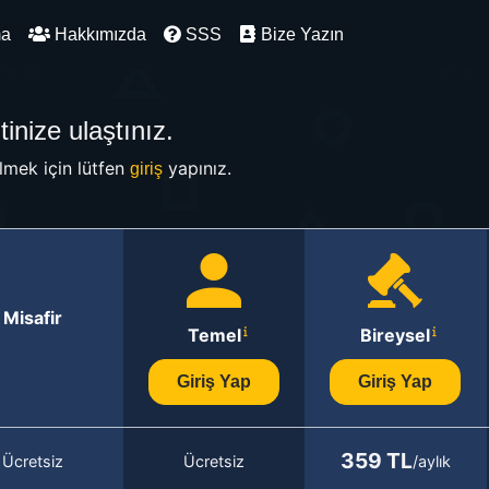
ma
Hakkımızda
SSS
Bize Yazın
inize ulaştınız.
mek için lütfen
yapınız.
giriş
Misafir
Temel
Bireysel
Giriş Yap
Giriş Yap
359 TL
Ücretsiz
Ücretsiz
/aylık