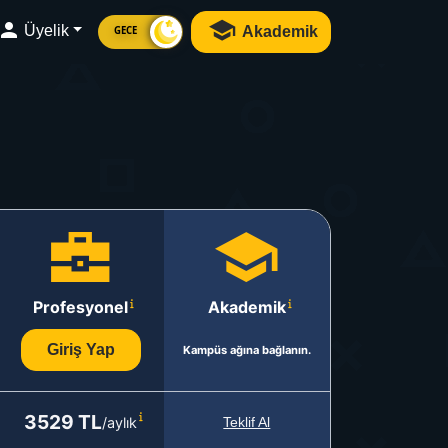
Üyelik
Akademik
GECE
Profesyonel
Akademik
Giriş Yap
Kampüs ağına bağlanın.
3529 TL
/aylık
Teklif Al