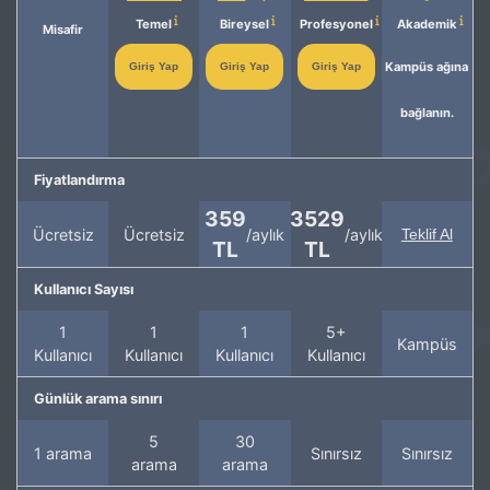
Temel
Bireysel
Profesyonel
Akademik
Misafir
Kampüs ağına
Giriş Yap
Giriş Yap
Giriş Yap
bağlanın.
Fiyatlandırma
359
3529
Ücretsiz
Ücretsiz
/aylık
/aylık
Teklif Al
TL
TL
Kullanıcı Sayısı
1
1
1
5+
Kampüs
Kullanıcı
Kullanıcı
Kullanıcı
Kullanıcı
Günlük arama sınırı
5
30
1 arama
Sınırsız
Sınırsız
arama
arama