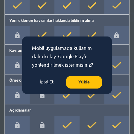
Yeni eklenen kavramlar hakkında bildirim alma
Mobil uygulamada kullanım
Kavram önerme
daha kolay. Google Play'e
yönlendirilmek ister misiniz?
Örnek cümleler
İptal Et
Yükle
Açıklamalar