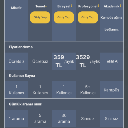
Temel
Bireysel
Profesyonel
Akademik
Misafir
Kampüs ağına
Giriş Yap
Giriş Yap
Giriş Yap
bağlanın.
Fiyatlandırma
359
3529
Ücretsiz
Ücretsiz
/aylık
/aylık
Teklif Al
TL
TL
Kullanıcı Sayısı
1
1
1
5+
Kampüs
Kullanıcı
Kullanıcı
Kullanıcı
Kullanıcı
Günlük arama sınırı
5
30
1 arama
Sınırsız
Sınırsız
arama
arama