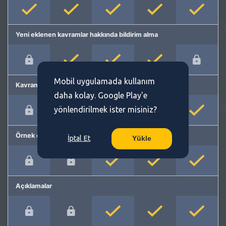
Yeni eklenen kavramlar hakkında bildirim alma
Mobil uygulamada kullanım
Kavram önerme
daha kolay. Google Play'e
yönlendirilmek ister misiniz?
Örnek cümleler
İptal Et
Yükle
Açıklamalar