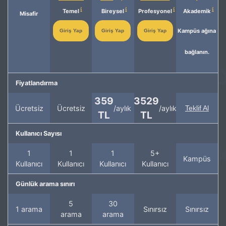
Temel
Bireysel
Profesyonel
Akademik
Misafir
Kampüs ağına
Giriş Yap
Giriş Yap
Giriş Yap
bağlanın.
Fiyatlandırma
359
3529
Ücretsiz
Ücretsiz
/aylık
/aylık
Teklif Al
TL
TL
Kullanıcı Sayısı
1
1
1
5+
Kampüs
Kullanıcı
Kullanıcı
Kullanıcı
Kullanıcı
Günlük arama sınırı
5
30
1 arama
Sınırsız
Sınırsız
arama
arama