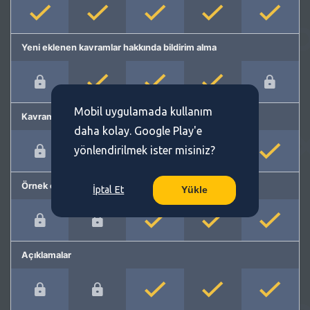
Yeni eklenen kavramlar hakkında bildirim alma
Mobil uygulamada kullanım
Kavram önerme
daha kolay. Google Play'e
yönlendirilmek ister misiniz?
Örnek cümleler
İptal Et
Yükle
Açıklamalar