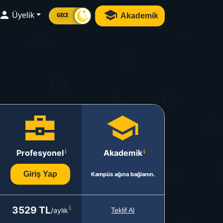
Üyelik
Akademik
GECE
Profesyonel
Akademik
Giriş Yap
Kampüs ağına bağlanın.
3529 TL
/aylık
Teklif Al