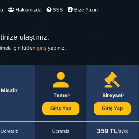
ma
Hakkımızda
SSS
Bize Yazın
inize ulaştınız.
mek için lütfen
yapınız.
giriş
Misafir
Temel
Bireysel
Giriş Yap
Giriş Yap
359 TL
Ücretsiz
Ücretsiz
/aylık