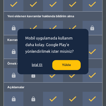
Yeni eklenen kavramlar hakkında bildirim alma
Mobil uygulamada kullanım
Kavram önerme
daha kolay. Google Play'e
yönlendirilmek ister misiniz?
Örnek cümleler
İptal Et
Yükle
Açıklamalar