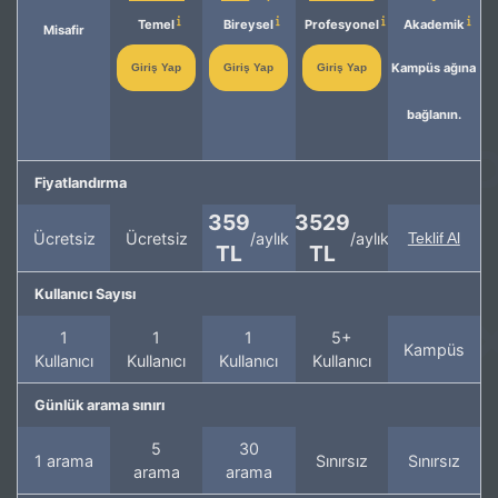
Temel
Bireysel
Profesyonel
Akademik
Misafir
Kampüs ağına
Giriş Yap
Giriş Yap
Giriş Yap
bağlanın.
Fiyatlandırma
359
3529
Ücretsiz
Ücretsiz
/aylık
/aylık
Teklif Al
TL
TL
Kullanıcı Sayısı
1
1
1
5+
Kampüs
Kullanıcı
Kullanıcı
Kullanıcı
Kullanıcı
Günlük arama sınırı
5
30
1 arama
Sınırsız
Sınırsız
arama
arama