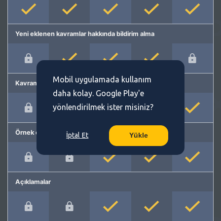
Yeni eklenen kavramlar hakkında bildirim alma
Mobil uygulamada kullanım
Kavram önerme
daha kolay. Google Play'e
yönlendirilmek ister misiniz?
Örnek cümleler
İptal Et
Yükle
Açıklamalar