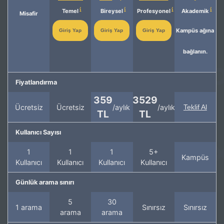
Temel
Bireysel
Profesyonel
Akademik
Misafir
Kampüs ağına
Giriş Yap
Giriş Yap
Giriş Yap
bağlanın.
Fiyatlandırma
359
3529
Ücretsiz
Ücretsiz
/aylık
/aylık
Teklif Al
TL
TL
Kullanıcı Sayısı
1
1
1
5+
Kampüs
Kullanıcı
Kullanıcı
Kullanıcı
Kullanıcı
Günlük arama sınırı
5
30
1 arama
Sınırsız
Sınırsız
arama
arama