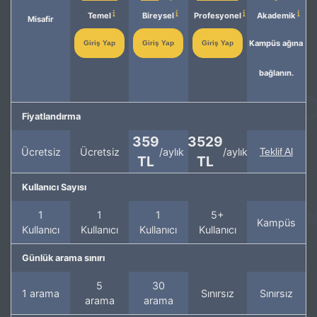
Temel
Bireysel
Profesyonel
Akademik
Misafir
Kampüs ağına
Giriş Yap
Giriş Yap
Giriş Yap
bağlanın.
Fiyatlandırma
359
3529
Ücretsiz
Ücretsiz
/aylık
/aylık
Teklif Al
TL
TL
Kullanıcı Sayısı
1
1
1
5+
Kampüs
Kullanıcı
Kullanıcı
Kullanıcı
Kullanıcı
Günlük arama sınırı
5
30
1 arama
Sınırsız
Sınırsız
arama
arama