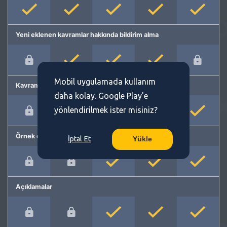
Yeni eklenen kavramlar hakkında bildirim alma
Mobil uygulamada kullanım
Kavram önerme
daha kolay. Google Play'e
yönlendirilmek ister misiniz?
Örnek cümleler
İptal Et
Yükle
Açıklamalar