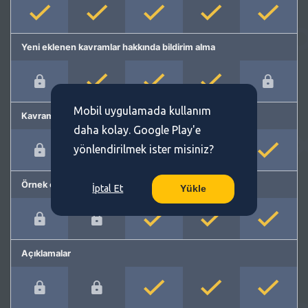
Yeni eklenen kavramlar hakkında bildirim alma
Mobil uygulamada kullanım
Kavram önerme
daha kolay. Google Play'e
yönlendirilmek ister misiniz?
Örnek cümleler
İptal Et
Yükle
Açıklamalar