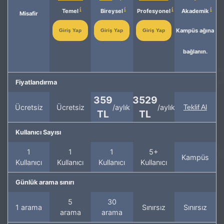
Temel
Bireysel
Profesyonel
Akademik
Misafir
Kampüs ağına
Giriş Yap
Giriş Yap
Giriş Yap
bağlanın.
Fiyatlandırma
359
3529
Ücretsiz
Ücretsiz
/aylık
/aylık
Teklif Al
TL
TL
Kullanıcı Sayısı
1
1
1
5+
Kampüs
Kullanıcı
Kullanıcı
Kullanıcı
Kullanıcı
Günlük arama sınırı
5
30
1 arama
Sınırsız
Sınırsız
arama
arama