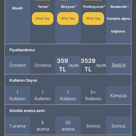
Temel
Bireysel
Profesyonel
Akademik
Misafir
Kampüs ağına
Giriş Yap
Giriş Yap
Giriş Yap
bağlanın.
Fiyatlandırma
359
3529
Ücretsiz
Ücretsiz
/aylık
/aylık
Teklif Al
TL
TL
Kullanıcı Sayısı
1
1
1
5+
Kampüs
Kullanıcı
Kullanıcı
Kullanıcı
Kullanıcı
Günlük arama sınırı
5
30
1 arama
Sınırsız
Sınırsız
arama
arama