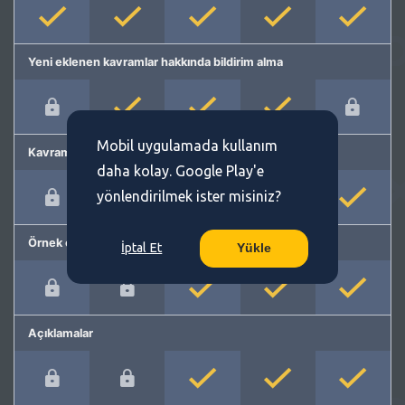
Yeni eklenen kavramlar hakkında bildirim alma
Mobil uygulamada kullanım
Kavram önerme
daha kolay. Google Play'e
yönlendirilmek ister misiniz?
Örnek cümleler
İptal Et
Yükle
Açıklamalar