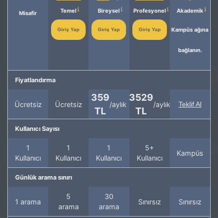
Temel
Bireysel
Profesyonel
Akademik
Misafir
Kampüs ağına
Giriş Yap
Giriş Yap
Giriş Yap
bağlanın.
Fiyatlandırma
359
3529
Ücretsiz
Ücretsiz
/aylık
/aylık
Teklif Al
TL
TL
Kullanıcı Sayısı
1
1
1
5+
Kampüs
Kullanıcı
Kullanıcı
Kullanıcı
Kullanıcı
Günlük arama sınırı
5
30
1 arama
Sınırsız
Sınırsız
arama
arama