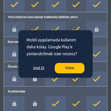
Yeni eklenen kavramlar hakkında bildirim alma
Mobil uygulamada kullanım
Kavram önerme
daha kolay. Google Play'e
yönlendirilmek ister misiniz?
Örnek cümleler
İptal Et
Yükle
Açıklamalar