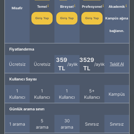
Temel
Bireysel
Profesyonel
Akademik
Misafir
Kampüs ağına
Giriş Yap
Giriş Yap
Giriş Yap
bağlanın.
Fiyatlandırma
359
3529
Ücretsiz
Ücretsiz
/aylık
/aylık
Teklif Al
TL
TL
Kullanıcı Sayısı
1
1
1
5+
Kampüs
Kullanıcı
Kullanıcı
Kullanıcı
Kullanıcı
Günlük arama sınırı
5
30
1 arama
Sınırsız
Sınırsız
arama
arama