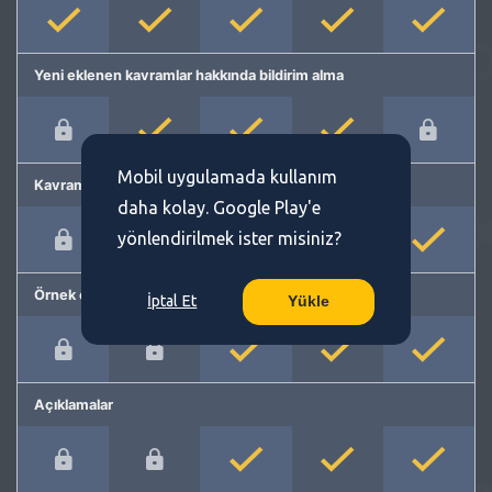
Yeni eklenen kavramlar hakkında bildirim alma
Mobil uygulamada kullanım
Kavram önerme
daha kolay. Google Play'e
yönlendirilmek ister misiniz?
Örnek cümleler
İptal Et
Yükle
Açıklamalar