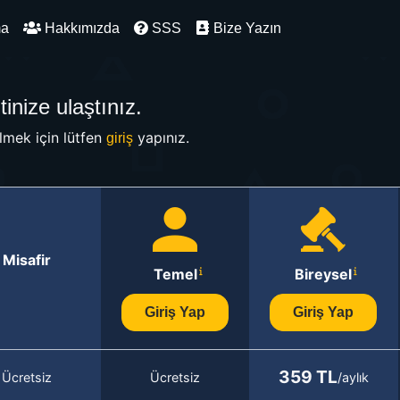
ma
Hakkımızda
SSS
Bize Yazın
inize ulaştınız.
mek için lütfen
yapınız.
giriş
Misafir
Temel
Bireysel
Giriş Yap
Giriş Yap
359 TL
Ücretsiz
Ücretsiz
/aylık