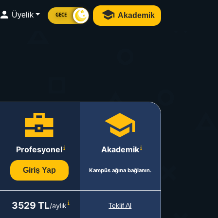
Üyelik
Akademik
GECE
Profesyonel
Akademik
Giriş Yap
Kampüs ağına bağlanın.
3529 TL
/aylık
Teklif Al