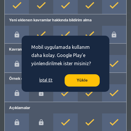
Yeni eklenen kavramlar hakkında bildirim alma
Mobil uygulamada kullanım
Kavram önerme
daha kolay. Google Play'e
yönlendirilmek ister misiniz?
Örnek cümleler
İptal Et
Yükle
Açıklamalar