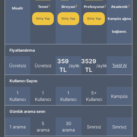
Temel
Bireysel
Profesyonel
Akademik
Misafir
Kampüs ağına
Giriş Yap
Giriş Yap
Giriş Yap
bağlanın.
Fiyatlandırma
359
3529
Ücretsiz
Ücretsiz
/aylık
/aylık
Teklif Al
TL
TL
Kullanıcı Sayısı
1
1
1
5+
Kampüs
Kullanıcı
Kullanıcı
Kullanıcı
Kullanıcı
Günlük arama sınırı
5
30
1 arama
Sınırsız
Sınırsız
arama
arama