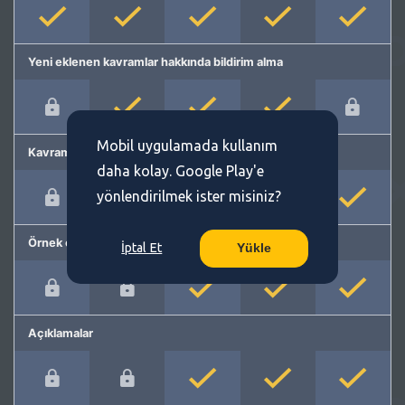
Yeni eklenen kavramlar hakkında bildirim alma
Mobil uygulamada kullanım
Kavram önerme
daha kolay. Google Play'e
yönlendirilmek ister misiniz?
Örnek cümleler
İptal Et
Yükle
Açıklamalar