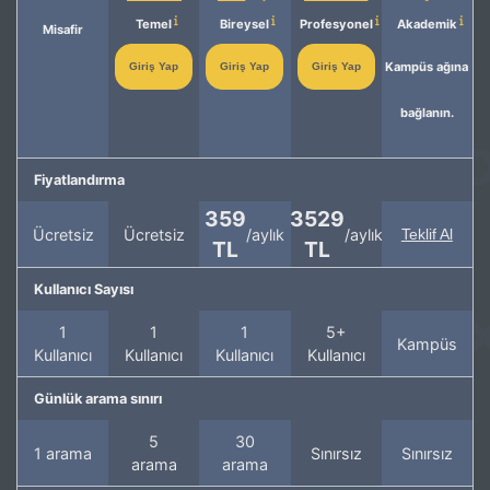
Temel
Bireysel
Profesyonel
Akademik
Misafir
Kampüs ağına
Giriş Yap
Giriş Yap
Giriş Yap
bağlanın.
Fiyatlandırma
359
3529
Ücretsiz
Ücretsiz
/aylık
/aylık
Teklif Al
TL
TL
Kullanıcı Sayısı
1
1
1
5+
Kampüs
Kullanıcı
Kullanıcı
Kullanıcı
Kullanıcı
Günlük arama sınırı
5
30
1 arama
Sınırsız
Sınırsız
arama
arama