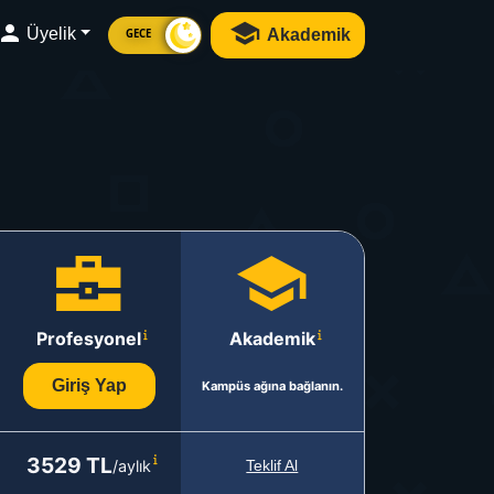
Üyelik
Akademik
GECE
Profesyonel
Akademik
Giriş Yap
Kampüs ağına bağlanın.
3529 TL
/aylık
Teklif Al