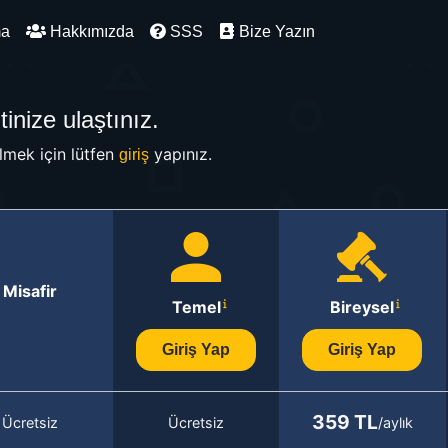
ma
Hakkımızda
SSS
Bize Yazın
inize ulaştınız.
mek için lütfen
yapınız.
giriş
Misafir
Temel
Bireysel
Giriş Yap
Giriş Yap
359 TL
Ücretsiz
Ücretsiz
/aylık