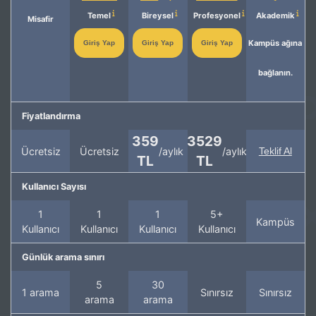
Temel
Bireysel
Profesyonel
Akademik
Misafir
Kampüs ağına
Giriş Yap
Giriş Yap
Giriş Yap
bağlanın.
Fiyatlandırma
359
3529
Ücretsiz
Ücretsiz
/aylık
/aylık
Teklif Al
TL
TL
Kullanıcı Sayısı
1
1
1
5+
Kampüs
Kullanıcı
Kullanıcı
Kullanıcı
Kullanıcı
Günlük arama sınırı
5
30
1 arama
Sınırsız
Sınırsız
arama
arama