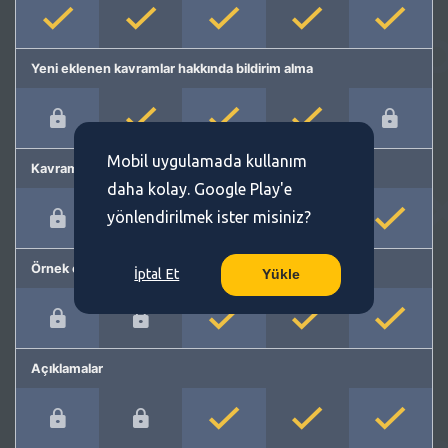
Yeni eklenen kavramlar hakkında bildirim alma
Mobil uygulamada kullanım
Kavram önerme
daha kolay. Google Play'e
yönlendirilmek ister misiniz?
Örnek cümleler
İptal Et
Yükle
Açıklamalar