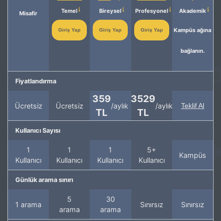
Temel
Bireysel
Profesyonel
Akademik
Misafir
Kampüs ağına
Giriş Yap
Giriş Yap
Giriş Yap
bağlanın.
Fiyatlandırma
359
3529
Ücretsiz
Ücretsiz
/aylık
/aylık
Teklif Al
TL
TL
Kullanıcı Sayısı
1
1
1
5+
Kampüs
Kullanıcı
Kullanıcı
Kullanıcı
Kullanıcı
Günlük arama sınırı
5
30
1 arama
Sınırsız
Sınırsız
arama
arama