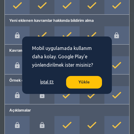
Yeni eklenen kavramlar hakkında bildirim alma
Mobil uygulamada kullanım
Kavram önerme
daha kolay. Google Play'e
yönlendirilmek ister misiniz?
Örnek cümleler
İptal Et
Yükle
Açıklamalar