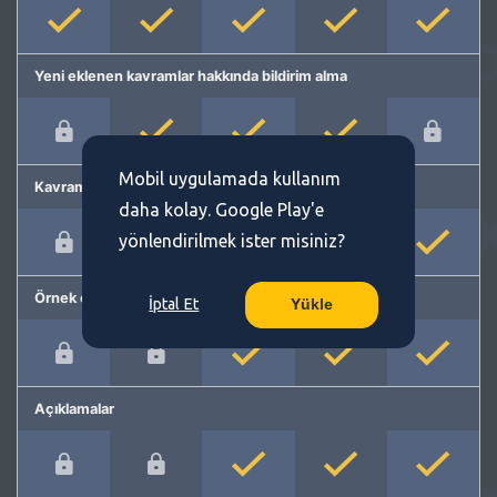
Yeni eklenen kavramlar hakkında bildirim alma
Mobil uygulamada kullanım
Kavram önerme
daha kolay. Google Play'e
yönlendirilmek ister misiniz?
Örnek cümleler
İptal Et
Yükle
Açıklamalar