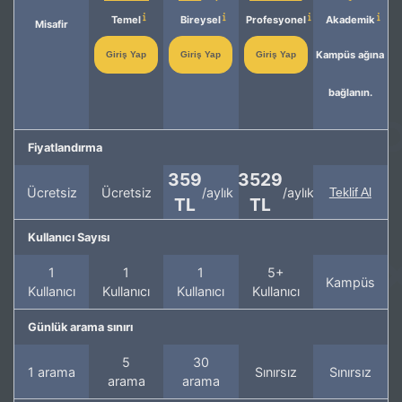
Temel
Bireysel
Profesyonel
Akademik
Misafir
Kampüs ağına
Giriş Yap
Giriş Yap
Giriş Yap
bağlanın.
Fiyatlandırma
359
3529
Ücretsiz
Ücretsiz
/aylık
/aylık
Teklif Al
TL
TL
Kullanıcı Sayısı
1
1
1
5+
Kampüs
Kullanıcı
Kullanıcı
Kullanıcı
Kullanıcı
Günlük arama sınırı
5
30
1 arama
Sınırsız
Sınırsız
arama
arama