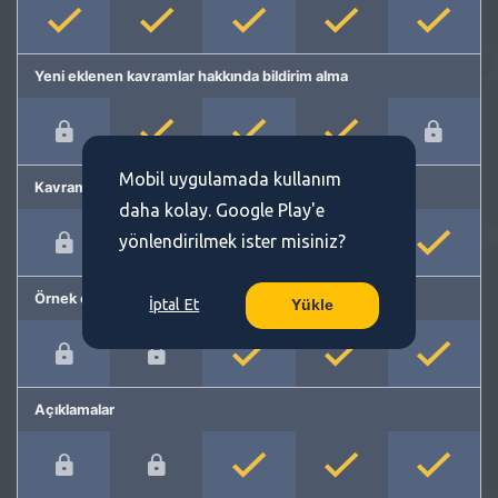
Yeni eklenen kavramlar hakkında bildirim alma
Mobil uygulamada kullanım
Kavram önerme
daha kolay. Google Play'e
yönlendirilmek ister misiniz?
Örnek cümleler
İptal Et
Yükle
Açıklamalar