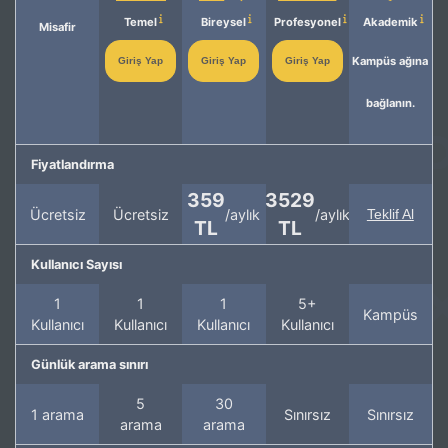
Temel
Bireysel
Profesyonel
Akademik
Misafir
Kampüs ağına
Giriş Yap
Giriş Yap
Giriş Yap
bağlanın.
Fiyatlandırma
359
3529
Ücretsiz
Ücretsiz
/aylık
/aylık
Teklif Al
TL
TL
Kullanıcı Sayısı
1
1
1
5+
Kampüs
Kullanıcı
Kullanıcı
Kullanıcı
Kullanıcı
Günlük arama sınırı
5
30
1 arama
Sınırsız
Sınırsız
arama
arama