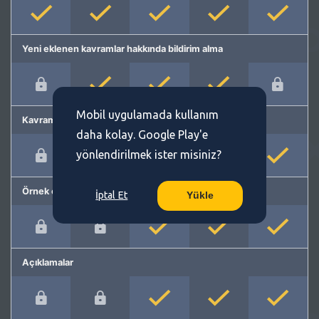
Yeni eklenen kavramlar hakkında bildirim alma
Mobil uygulamada kullanım
Kavram önerme
daha kolay. Google Play'e
yönlendirilmek ister misiniz?
Örnek cümleler
İptal Et
Yükle
Açıklamalar