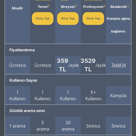
Temel
Bireysel
Profesyonel
Akademik
Misafir
Kampüs ağına
Giriş Yap
Giriş Yap
Giriş Yap
bağlanın.
Fiyatlandırma
359
3529
Ücretsiz
Ücretsiz
/aylık
/aylık
Teklif Al
TL
TL
Kullanıcı Sayısı
1
1
1
5+
Kampüs
Kullanıcı
Kullanıcı
Kullanıcı
Kullanıcı
Günlük arama sınırı
5
30
1 arama
Sınırsız
Sınırsız
arama
arama