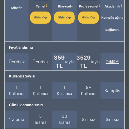
Temel
Bireysel
Profesyonel
Akademik
Misafir
Kampüs ağına
Giriş Yap
Giriş Yap
Giriş Yap
bağlanın.
Fiyatlandırma
359
3529
Ücretsiz
Ücretsiz
/aylık
/aylık
Teklif Al
TL
TL
Kullanıcı Sayısı
1
1
1
5+
Kampüs
Kullanıcı
Kullanıcı
Kullanıcı
Kullanıcı
Günlük arama sınırı
5
30
1 arama
Sınırsız
Sınırsız
arama
arama