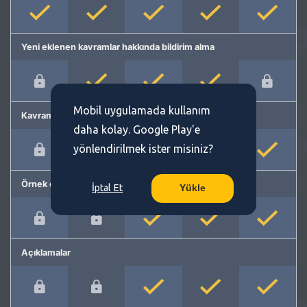
Yeni eklenen kavramlar hakkında bildirim alma
Mobil uygulamada kullanım
Kavram önerme
daha kolay. Google Play'e
yönlendirilmek ister misiniz?
Örnek cümleler
İptal Et
Yükle
Açıklamalar