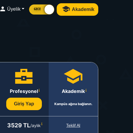
Üyelik
Akademik
GECE
Profesyonel
Akademik
Giriş Yap
Kampüs ağına bağlanın.
3529 TL
/aylık
Teklif Al