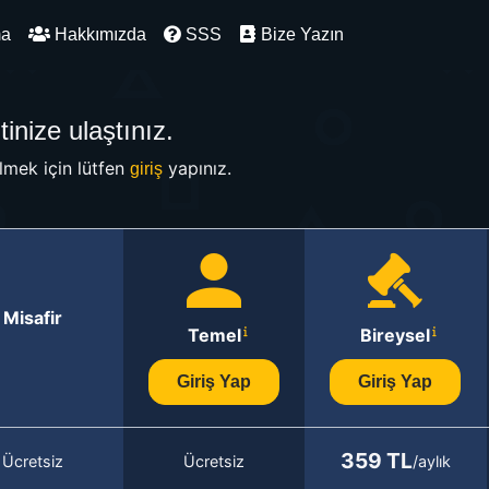
ma
Hakkımızda
SSS
Bize Yazın
inize ulaştınız.
mek için lütfen
yapınız.
giriş
Misafir
Temel
Bireysel
Giriş Yap
Giriş Yap
359 TL
Ücretsiz
Ücretsiz
/aylık