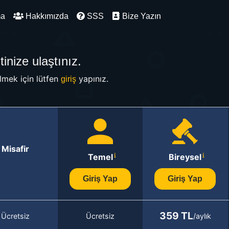
ma
Hakkımızda
SSS
Bize Yazın
inize ulaştınız.
mek için lütfen
yapınız.
giriş
Misafir
Temel
Bireysel
Giriş Yap
Giriş Yap
359 TL
Ücretsiz
Ücretsiz
/aylık