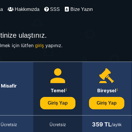
ma
Hakkımızda
SSS
Bize Yazın
inize ulaştınız.
mek için lütfen
yapınız.
giriş
Misafir
Temel
Bireysel
Giriş Yap
Giriş Yap
359 TL
Ücretsiz
Ücretsiz
/aylık