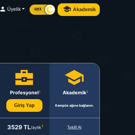
Üyelik
Akademik
GECE
Profesyonel
Akademik
Giriş Yap
Kampüs ağına bağlanın.
3529 TL
/aylık
Teklif Al