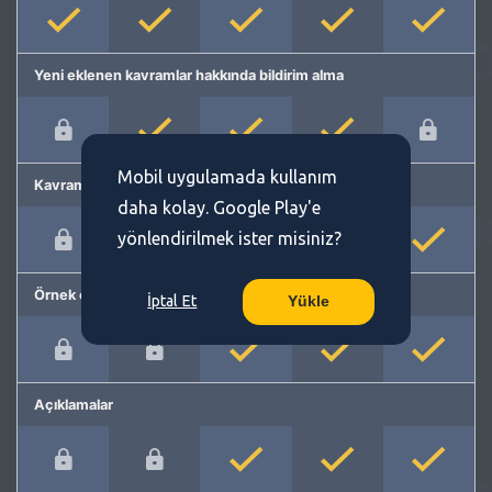
Yeni eklenen kavramlar hakkında bildirim alma
Mobil uygulamada kullanım
Kavram önerme
daha kolay. Google Play'e
yönlendirilmek ister misiniz?
Örnek cümleler
İptal Et
Yükle
Açıklamalar