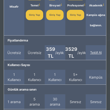
Temel
Bireysel
Profesyonel
Akademik
Misafir
Kampüs ağına
Giriş Yap
Giriş Yap
Giriş Yap
bağlanın.
Fiyatlandırma
359
3529
Ücretsiz
Ücretsiz
/aylık
/aylık
Teklif Al
TL
TL
Kullanıcı Sayısı
1
1
1
5+
Kampüs
Kullanıcı
Kullanıcı
Kullanıcı
Kullanıcı
Günlük arama sınırı
5
30
1 arama
Sınırsız
Sınırsız
arama
arama