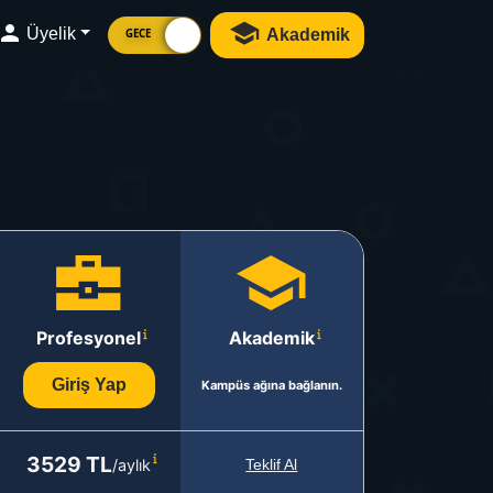
Üyelik
Akademik
GECE
Profesyonel
Akademik
Giriş Yap
Kampüs ağına bağlanın.
3529 TL
/aylık
Teklif Al