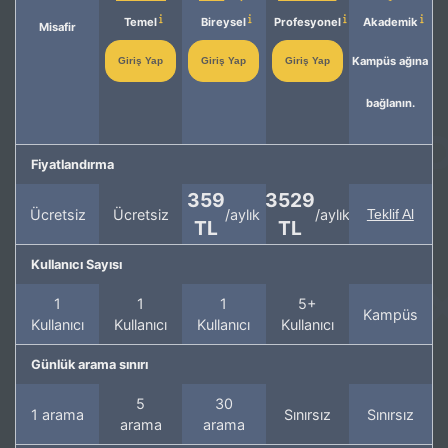
Temel
Bireysel
Profesyonel
Akademik
Misafir
Kampüs ağına
Giriş Yap
Giriş Yap
Giriş Yap
bağlanın.
Fiyatlandırma
359
3529
Ücretsiz
Ücretsiz
/aylık
/aylık
Teklif Al
TL
TL
Kullanıcı Sayısı
1
1
1
5+
Kampüs
Kullanıcı
Kullanıcı
Kullanıcı
Kullanıcı
Günlük arama sınırı
5
30
1 arama
Sınırsız
Sınırsız
arama
arama