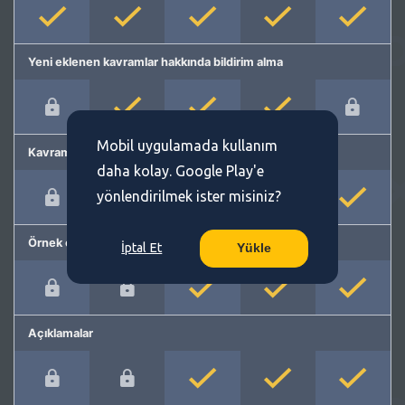
Yeni eklenen kavramlar hakkında bildirim alma
Mobil uygulamada kullanım
Kavram önerme
daha kolay. Google Play'e
yönlendirilmek ister misiniz?
Örnek cümleler
İptal Et
Yükle
Açıklamalar