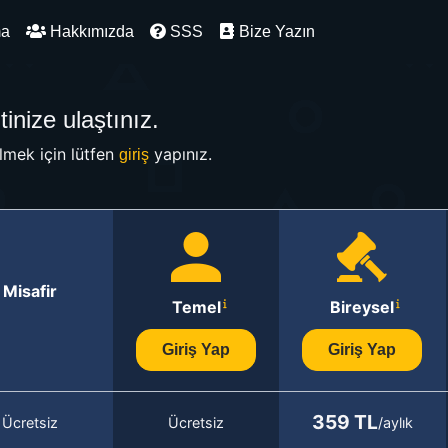
ma
Hakkımızda
SSS
Bize Yazın
inize ulaştınız.
mek için lütfen
yapınız.
giriş
Misafir
Temel
Bireysel
Giriş Yap
Giriş Yap
359 TL
Ücretsiz
Ücretsiz
/aylık