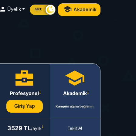
Üyelik
Akademik
GECE
Profesyonel
Akademik
Giriş Yap
Kampüs ağına bağlanın.
3529 TL
/aylık
Teklif Al