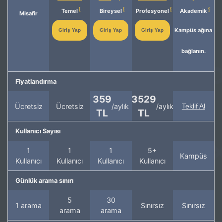
Temel
Bireysel
Profesyonel
Akademik
Misafir
Kampüs ağına
Giriş Yap
Giriş Yap
Giriş Yap
bağlanın.
Fiyatlandırma
359
3529
Ücretsiz
Ücretsiz
/aylık
/aylık
Teklif Al
TL
TL
Kullanıcı Sayısı
1
1
1
5+
Kampüs
Kullanıcı
Kullanıcı
Kullanıcı
Kullanıcı
Günlük arama sınırı
5
30
1 arama
Sınırsız
Sınırsız
arama
arama