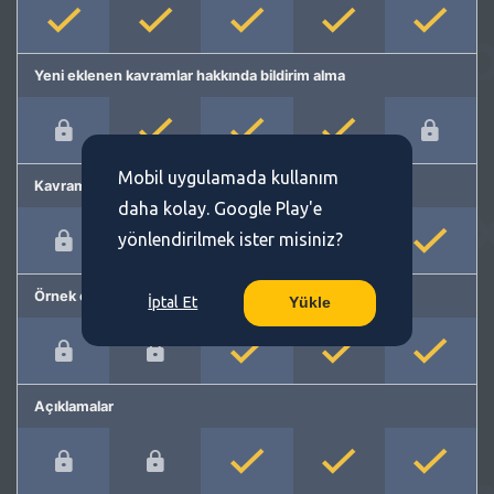
Yeni eklenen kavramlar hakkında bildirim alma
Mobil uygulamada kullanım
Kavram önerme
daha kolay. Google Play'e
yönlendirilmek ister misiniz?
Örnek cümleler
İptal Et
Yükle
Açıklamalar