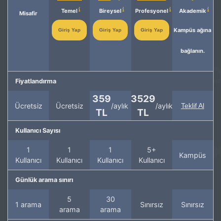
Temel
Bireysel
Profesyonel
Akademik
Misafir
Kampüs ağına
Giriş Yap
Giriş Yap
Giriş Yap
bağlanın.
Fiyatlandırma
359
3529
Ücretsiz
Ücretsiz
/aylık
/aylık
Teklif Al
TL
TL
Kullanıcı Sayısı
1
1
1
5+
Kampüs
Kullanıcı
Kullanıcı
Kullanıcı
Kullanıcı
Günlük arama sınırı
5
30
1 arama
Sınırsız
Sınırsız
arama
arama