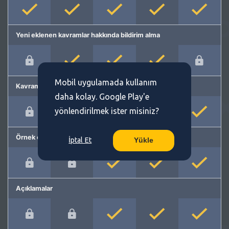
Yeni eklenen kavramlar hakkında bildirim alma
Mobil uygulamada kullanım
Kavram önerme
daha kolay. Google Play'e
yönlendirilmek ister misiniz?
Örnek cümleler
İptal Et
Yükle
Açıklamalar