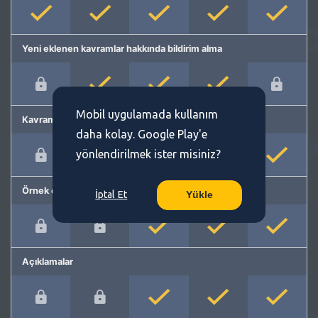
Yeni eklenen kavramlar hakkında bildirim alma
Mobil uygulamada kullanım
Kavram önerme
daha kolay. Google Play'e
yönlendirilmek ister misiniz?
Örnek cümleler
İptal Et
Yükle
Açıklamalar