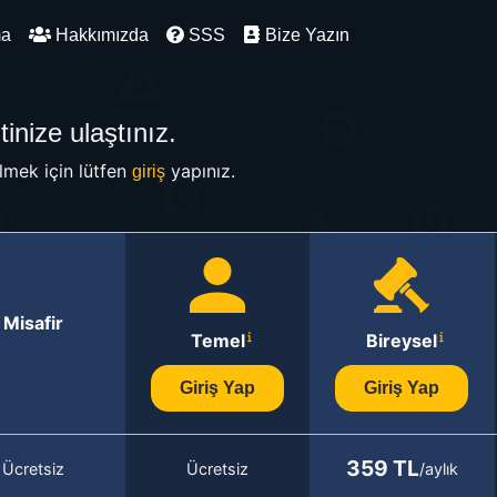
ma
Hakkımızda
SSS
Bize Yazın
inize ulaştınız.
mek için lütfen
yapınız.
giriş
Misafir
Temel
Bireysel
Giriş Yap
Giriş Yap
359 TL
Ücretsiz
Ücretsiz
/aylık