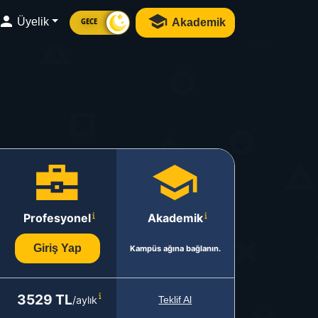
Üyelik
Akademik
GECE
Profesyonel
Akademik
Giriş Yap
Kampüs ağına bağlanın.
3529 TL
/aylık
Teklif Al