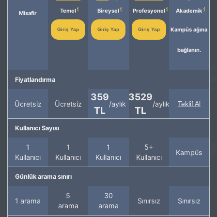
Temel
Bireysel
Profesyonel
Akademik
Misafir
Kampüs ağına
Giriş Yap
Giriş Yap
Giriş Yap
bağlanın.
Fiyatlandırma
359
3529
Ücretsiz
Ücretsiz
/aylık
/aylık
Teklif Al
TL
TL
Kullanıcı Sayısı
1
1
1
5+
Kampüs
Kullanıcı
Kullanıcı
Kullanıcı
Kullanıcı
Günlük arama sınırı
5
30
1 arama
Sınırsız
Sınırsız
arama
arama