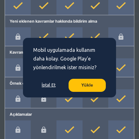
Yeni eklenen kavramlar hakkında bildirim alma
Mobil uygulamada kullanım
Kavram önerme
daha kolay. Google Play'e
yönlendirilmek ister misiniz?
Örnek cümleler
İptal Et
Yükle
Açıklamalar