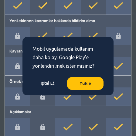
Yeni eklenen kavramlar hakkında bildirim alma
Mobil uygulamada kullanım
Kavram önerme
daha kolay. Google Play'e
yönlendirilmek ister misiniz?
Örnek cümleler
İptal Et
Yükle
Açıklamalar