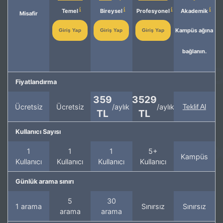
Temel
Bireysel
Profesyonel
Akademik
Misafir
Kampüs ağına
Giriş Yap
Giriş Yap
Giriş Yap
bağlanın.
Fiyatlandırma
359
3529
Ücretsiz
Ücretsiz
/aylık
/aylık
Teklif Al
TL
TL
Kullanıcı Sayısı
1
1
1
5+
Kampüs
Kullanıcı
Kullanıcı
Kullanıcı
Kullanıcı
Günlük arama sınırı
5
30
1 arama
Sınırsız
Sınırsız
arama
arama