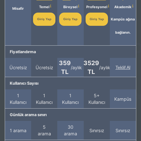
Temel
Bireysel
Profesyonel
Akademik
Misafir
Kampüs ağına
Giriş Yap
Giriş Yap
Giriş Yap
bağlanın.
Fiyatlandırma
359
3529
Ücretsiz
Ücretsiz
/aylık
/aylık
Teklif Al
TL
TL
Kullanıcı Sayısı
1
1
1
5+
Kampüs
Kullanıcı
Kullanıcı
Kullanıcı
Kullanıcı
Günlük arama sınırı
5
30
1 arama
Sınırsız
Sınırsız
arama
arama