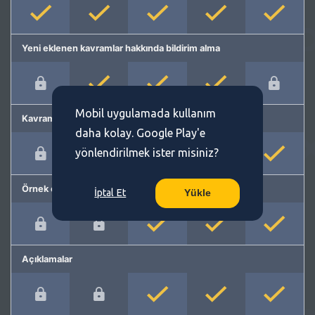
Yeni eklenen kavramlar hakkında bildirim alma
Mobil uygulamada kullanım
Kavram önerme
daha kolay. Google Play'e
yönlendirilmek ister misiniz?
Örnek cümleler
İptal Et
Yükle
Açıklamalar