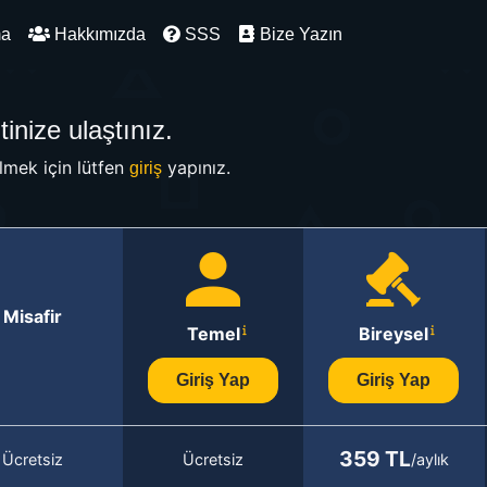
ma
Hakkımızda
SSS
Bize Yazın
inize ulaştınız.
mek için lütfen
yapınız.
giriş
Misafir
Temel
Bireysel
Giriş Yap
Giriş Yap
359 TL
Ücretsiz
Ücretsiz
/aylık