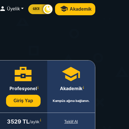
Üyelik
Akademik
GECE
Profesyonel
Akademik
Giriş Yap
Kampüs ağına bağlanın.
3529 TL
/aylık
Teklif Al