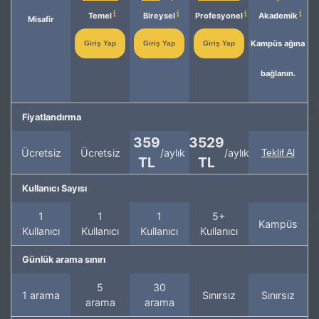
Temel
Bireysel
Profesyonel
Akademik
Misafir
Kampüs ağına
Giriş Yap
Giriş Yap
Giriş Yap
bağlanın.
Fiyatlandırma
359
3529
Ücretsiz
Ücretsiz
/aylık
/aylık
Teklif Al
TL
TL
Kullanıcı Sayısı
1
1
1
5+
Kampüs
Kullanıcı
Kullanıcı
Kullanıcı
Kullanıcı
Günlük arama sınırı
5
30
1 arama
Sınırsız
Sınırsız
arama
arama