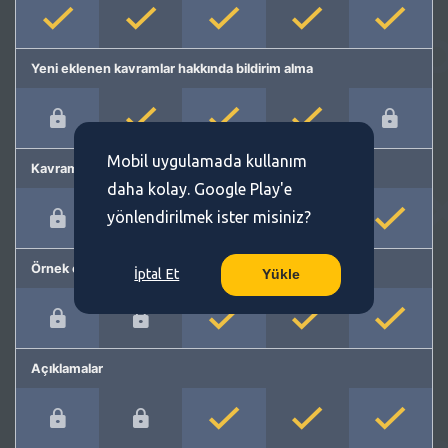
Yeni eklenen kavramlar hakkında bildirim alma
Mobil uygulamada kullanım
Kavram önerme
daha kolay. Google Play'e
yönlendirilmek ister misiniz?
Örnek cümleler
İptal Et
Yükle
Açıklamalar