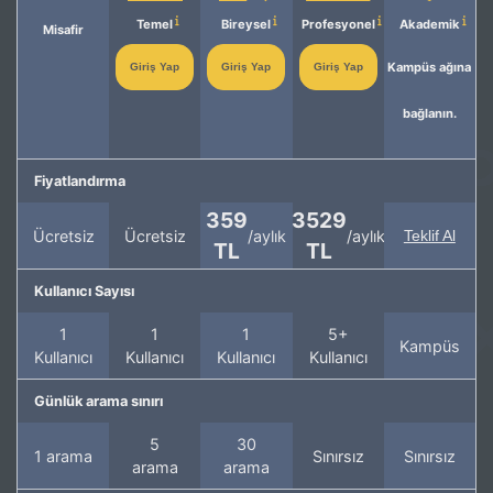
Temel
Bireysel
Profesyonel
Akademik
Misafir
Kampüs ağına
Giriş Yap
Giriş Yap
Giriş Yap
bağlanın.
Fiyatlandırma
359
3529
Ücretsiz
Ücretsiz
/aylık
/aylık
Teklif Al
TL
TL
Kullanıcı Sayısı
1
1
1
5+
Kampüs
Kullanıcı
Kullanıcı
Kullanıcı
Kullanıcı
Günlük arama sınırı
5
30
1 arama
Sınırsız
Sınırsız
arama
arama