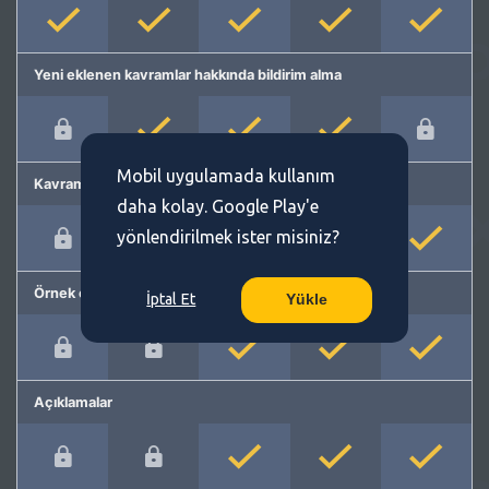
Yeni eklenen kavramlar hakkında bildirim alma
Mobil uygulamada kullanım
Kavram önerme
daha kolay. Google Play'e
yönlendirilmek ister misiniz?
Örnek cümleler
İptal Et
Yükle
Açıklamalar